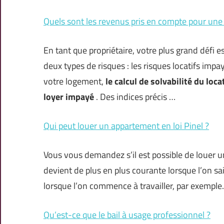
Quels sont les revenus pris en compte pour une 
En tant que propriétaire, votre plus grand défi es
deux types de risques : les risques locatifs imp
votre logement,
le calcul de solvabilité du loca
loyer impayé
. Des indices précis …
Qui peut louer un appartement en loi Pinel ?
Vous vous demandez s’il est possible de louer un 
devient de plus en plus courante lorsque l’on sai
lorsque l’on commence à travailler, par exemple.
Qu’est-ce que le bail à usage professionnel ?